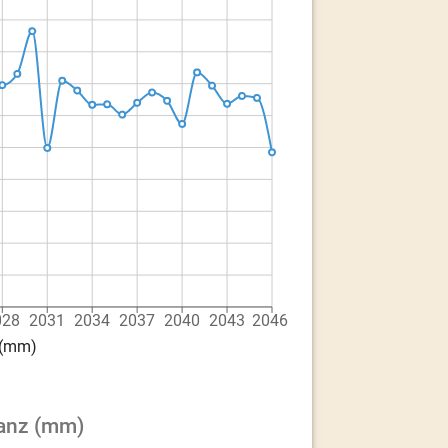
028
2031
2034
2037
2040
2043
2046
 (mm)
lanz (mm)