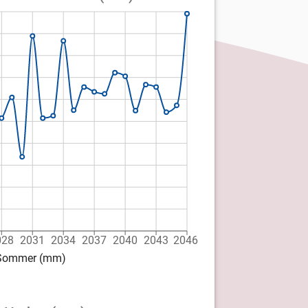
028
2031
2034
2037
2040
2043
2046
d Sommer (mm)