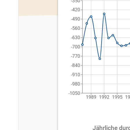
-350
-420
-490
-560
-630
-700
-770
-840
-910
-980
-1050
1989
1992
1995
1
Jährliche dur