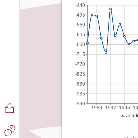
-440
-495
-550
-605
-660
-715
-770
-825
-880
-935
-990
1989
1992
1995
1
Jährl