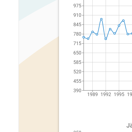
975
910
845
780
715
650
585
520
455
390
1989
1992
1995
1
Jä