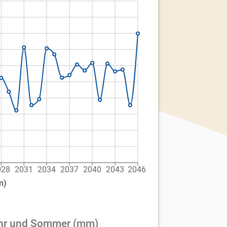
028
2031
2034
2037
2040
2043
2046
m)
jahr und Sommer (mm)