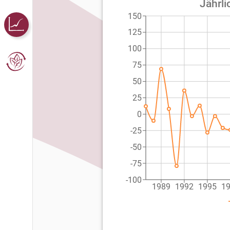
Jährli
150
125
100
75
50
25
0
-25
-50
-75
-100
1989
1992
1995
1