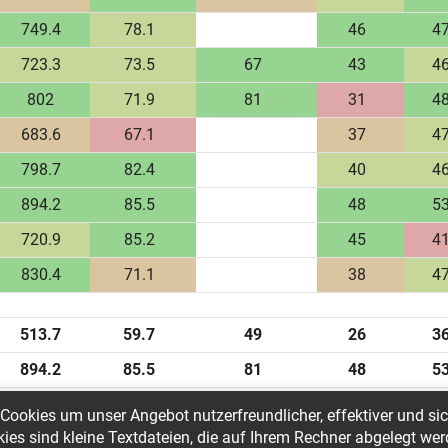
749.4
78.1
46
4
723.3
73.5
67
43
4
802
71.9
81
31
4
683.6
67.1
37
4
798.7
82.4
40
4
894.2
85.5
48
5
720.9
85.2
45
4
830.4
71.1
38
4
513.7
59.7
49
26
3
894.2
85.5
81
48
5
710.73
74.44
62.18
38.88
460
Cookies um unser Angebot nutzerfreundlicher, effektiver und sic
es sind kleine Textdateien, die auf Ihrem Rechner abgelegt wer