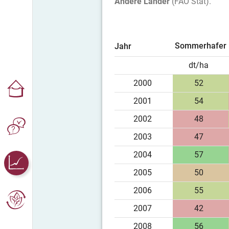
Andere Länder
(FAO Stat).
Sommerhafer
Jahr
dt/ha
2000
52
2001
54
2002
48
2003
47
2004
57
2005
50
2006
55
2007
42
2008
56