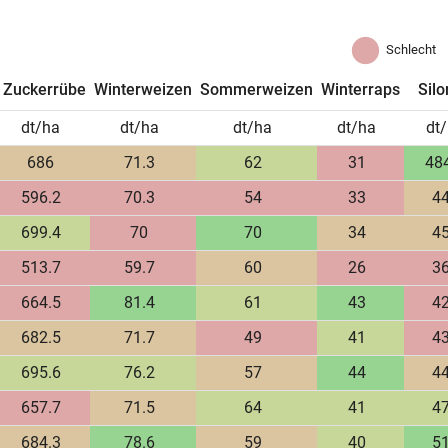
Schlecht
Zuckerrübe
Winterweizen
Sommerweizen
Winterraps
Sil
dt/ha
dt/ha
dt/ha
dt/ha
dt
686
71.3
62
31
48
596.2
70.3
54
33
4
699.4
70
70
34
4
513.7
59.7
60
26
3
664.5
81.4
61
43
4
682.5
71.7
49
41
4
695.6
76.2
57
44
4
657.7
71.5
64
41
4
684.3
78.6
59
40
5