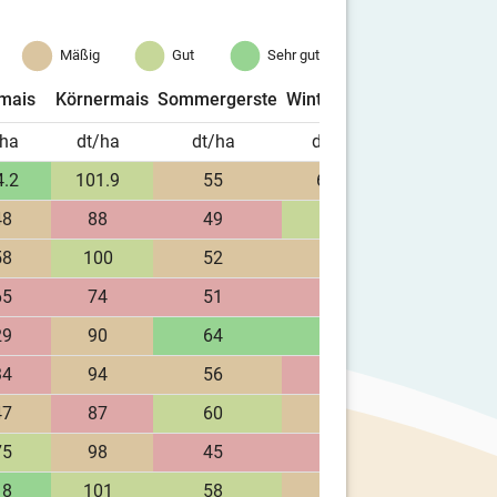
Mäßig
Gut
Sehr gut
omais
Körnermais
Sommergerste
Wintergerste
Apfel
/ha
dt/ha
dt/ha
dt/ha
dt/ha
4.2
101.9
55
62.9
48
88
49
66
58
100
52
62
65
74
51
60
29
90
64
73
34
94
56
59
47
87
60
65
75
98
45
58
18
101
58
65