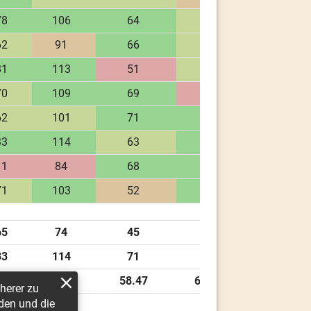
78
106
64
70
62
91
66
66
81
113
51
66
70
109
69
58
62
101
71
77
33
114
63
77
11
84
68
75
71
103
52
75
65
74
45
58
33
114
71
77
.36
97.35
58.47
66.76
herer zu
den und die