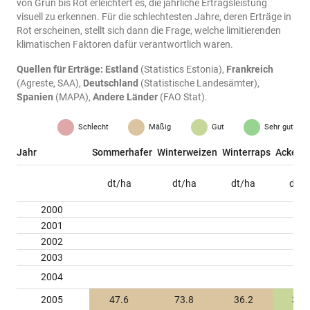
von Grün bis Rot erleichtert es, die jährliche Ertragsleistung
visuell zu erkennen. Für die schlechtesten Jahre, deren Erträge in
Rot erscheinen, stellt sich dann die Frage, welche limitierenden
klimatischen Faktoren dafür verantwortlich waren.
Quellen für Erträge:
Estland
(Statistics Estonia),
Frankreich
(Agreste, SAA),
Deutschland
(Statistische Landesämter),
Spanien
(MAPA),
Andere Länder
(FAO Stat).
Schlecht
Mäßig
Gut
Sehr gut
Jahr
Sommerhafer
Winterweizen
Winterraps
Ackerb
dt/ha
dt/ha
dt/ha
dt/h
2000
2001
2002
2003
2004
2005
47.6
73.8
36.2
31.