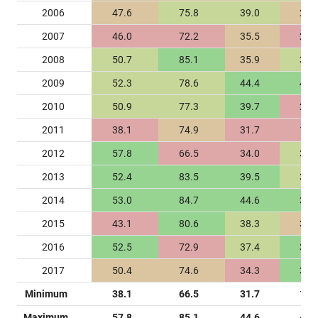
2006
47.6
75.8
39.0
28.
2007
46.0
72.2
35.5
21.
2008
50.7
85.1
35.9
31.
2009
52.3
78.6
44.4
43.
2010
50.9
77.3
39.7
26.
2011
38.1
74.9
31.7
18.
2012
57.8
66.5
34.0
32.
2013
52.4
83.5
39.5
35.
2014
53.0
84.7
44.6
39.
2015
43.1
80.6
38.3
31.
2016
52.5
72.9
37.4
38.
2017
50.4
74.6
34.3
39.
Minimum
38.1
66.5
31.7
18.
Maximum
57.8
85.1
44.6
43.