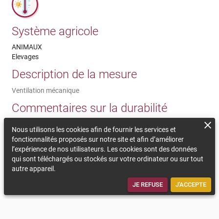
Système agricole
ANIMAUX
Elevages
Description de la mesure
Ventilation mécanique
Commentaires sur la durabilité
L’investissement (ventilateur ou brasseur d'air) peut se faire par
Nous utilisons les cookies afin de fournir les services et
étape : priorité aux aires d’attente des animaux (densité) et
fonctionnalités proposés sur notre site et afin d’améliorer
vaches taries (forte sensibilité). Brasseurs à réserver aux
l’expérience de nos utilisateurs. Les cookies sont des données
bâtiments hauts et largement ouverts sur les 2 longs-pans.
qui sont téléchargés ou stockés sur votre ordinateur ou sur tout
Attention aux ventilateurs (flux horizontal) qui s'avèrent
autre appareil.
bruyants à fort régime, et ont une consommation électrique
significative.
JE REFUSE
J'ACCEPTE