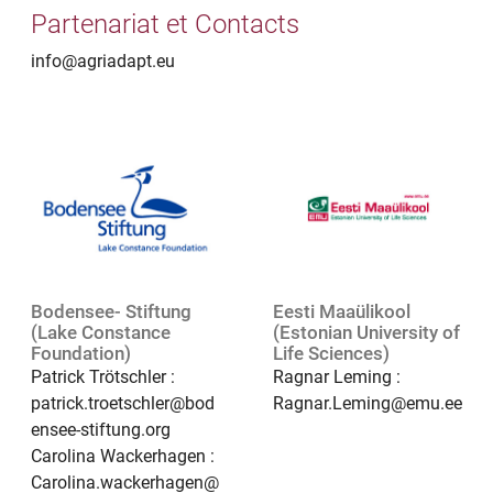
Partenariat et Contacts
info@agriadapt.eu
Bodensee- Stiftung
Eesti Maaülikool
(Lake Constance
(Estonian University of
Foundation)
Life Sciences)
Patrick Trötschler :
Ragnar Leming :
patrick.troetschler@bod
Ragnar.Leming@emu.ee
ensee-stiftung.org
Carolina Wackerhagen :
Carolina.wackerhagen@