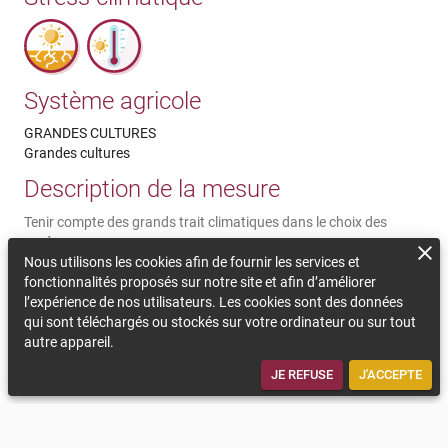
Système agricole
GRANDES CULTURES
Grandes cultures
Description de la mesure
Tenir compte des grands trait climatiques dans le choix des
espèces
Nous utilisons les cookies afin de fournir les services et
Commentaires sur la durabilité
fonctionnalités proposés sur notre site et afin d’améliorer
l’expérience de nos utilisateurs. Les cookies sont des données
Dans chaque territoire, des grands traits climatiques se
qui sont téléchargés ou stockés sur votre ordinateur ou sur tout
dessinnent, que ce soit la sécheresse ou bien les vagues de
autre appareil.
chaleur par exemple. Lavoir une ou plusieurs espèces dans son
assolement comptable avec des caractéristiques climatiques.
JE REFUSE
J'ACCEPTE