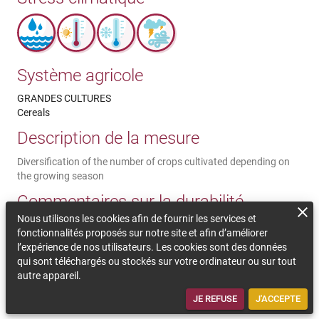
Système agricole
GRANDES CULTURES
Cereals
Description de la mesure
Diversification of the number of crops cultivated depending on
the growing season
Commentaires sur la durabilité
Nous utilisons les cookies afin de fournir les services et
It could suppose better incomes for the farmer, low economic
fonctionnalités proposés sur notre site et afin d’améliorer
risk with a higher diversification based on the potential climate
l’expérience de nos utilisateurs. Les cookies sont des données
stress impacts at farm level. Better risk diversification. May need
qui sont téléchargés ou stockés sur votre ordinateur ou sur tout
advisory for new crops. Mixt systems are more resilient to
autre appareil.
plagues and extreme weather events as drought and high
temperatures
JE REFUSE
J'ACCEPTE