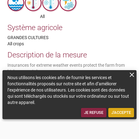
All
Système agricole
GRANDES CULTURES
All crops
Description de la mesure
Insurances for extreme weather events protect the farm from
high economic loss
Nous utilisons les cookies afin de fournir les services et
Commentaires sur la durabilité
fonctionnalités proposés sur notre site et afin d’améliorer
l’expérience de nos utilisateurs. Les cookies sont des données
Especially in risk regions, insurances against extreme weather
qui sont téléchargés ou stockés sur votre ordinateur ou sur tout
events protect the farm from high economic loss so yield losses
autre appareil.
will not lead to a threat of livelihood. Agreements with the
purchasers about yield losses are important.
JE REFUSE
J'ACCEPTE