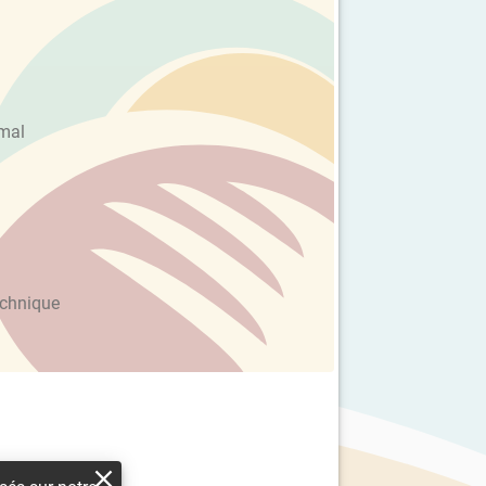
imal
echnique