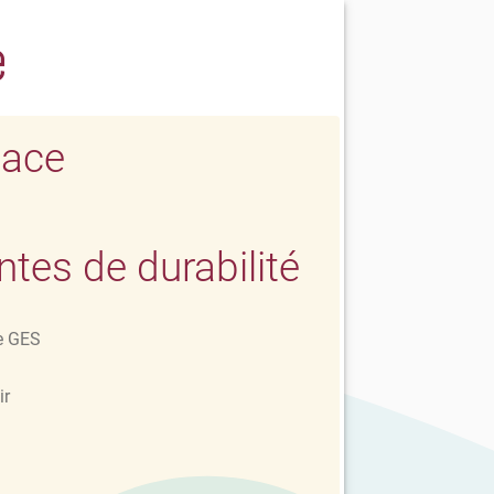
e
lace
es de durabilité
e GES
ir