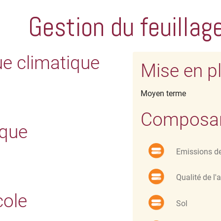
Gestion du feuillag
ue climatique
Mise en p
Moyen terme
Composant
ique
Emissions d
Qualité de l'a
cole
Sol