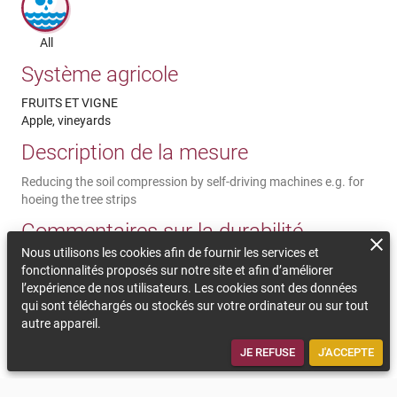
All
Système agricole
FRUITS ET VIGNE
Apple, vineyards
Description de la mesure
Reducing the soil compression by self-driving machines e.g. for
hoeing the tree strips
Commentaires sur la durabilité
Nous utilisons les cookies afin de fournir les services et
The lighter and self-driving machines reduce the soil
fonctionnalités proposés sur notre site et afin d’améliorer
compression and the GHG emissions. Soil organisms, soil
l’expérience de nos utilisateurs. Les cookies sont des données
structure and water infiltration into the soil profit from this and
qui sont téléchargés ou stockés sur votre ordinateur ou sur tout
therefore the yields as well. Initial investments are necessary but
autre appareil.
are payed off by the lower fuel and personal need and the
improved soil structure. External advice may be necessary.
JE REFUSE
J'ACCEPTE