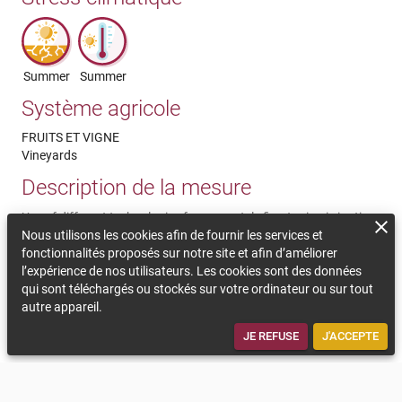
Summer
Summer
Système agricole
FRUITS ET VIGNE
Vineyards
Description de la mesure
Use of different technologies for accurately fine-tuning irrigation
(tensiometric probes, remote sensing…)
Nous utilisons les cookies afin de fournir les services et
fonctionnalités proposés sur notre site et afin d’améliorer
Commentaires sur la durabilité
l’expérience de nos utilisateurs. Les cookies sont des données
qui sont téléchargés ou stockés sur votre ordinateur ou sur tout
Water may be a scarce resource in the fuure, specially in areas
autre appareil.
where vineyards occur. Uisng wisely water is also beneficial for a
good plant health
JE REFUSE
J'ACCEPTE