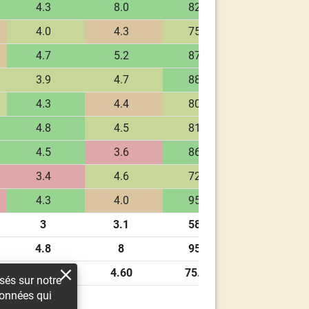
4.3
8.0
82.7
44.7
4.0
4.3
75.3
42.3
4.7
5.2
87.0
50.1
3.9
4.7
88.3
45.4
4.3
4.4
80.4
45.5
4.8
4.5
81.8
54.0
4.5
3.6
86.6
46.9
3.4
4.6
72.4
38.2
4.3
4.0
95.1
47.6
3
3.1
58.7
38.2
4.8
8
95.1
54
3.97
4.60
75.91
45.14
osés sur notre
 données qui