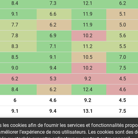
8.4
7.3
12.1
6.2
9.1
6.6
11.9
5.1
7.7
6.2
11.9
5.0
7.8
6.9
10.2
5.6
8.3
7.1
11.2
5.5
8.5
9.1
10.5
7.0
9.0
9.4
10.2
7.5
6.2
5.3
9.2
4.5
8.4
6.2
12.4
4.6
6
4.6
9.2
4.5
9.1
9.4
13.1
7.5
7.68
6.64
11.27
5.52
 les cookies afin de fournir les services et fonctionnalités prop
’améliorer l’expérience de nos utilisateurs. Les cookies sont des