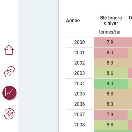
Blé tendre
O
Année
d'hiver
tonnes/ha
2000
7.9
2001
8.0
2002
8.3
2003
8.6
2004
9.0
2005
8.3
2006
8.3
2007
7.9
2008
8.8