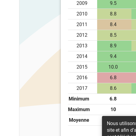
2009
9.5
2010
8.8
2011
8.4
2012
8.5
2013
8.9
2014
9.4
2015
10.0
2016
6.8
2017
8.6
Minimum
6.8
Maximum
10
Moyenne
8.56
Nous utilisons
site et afin d