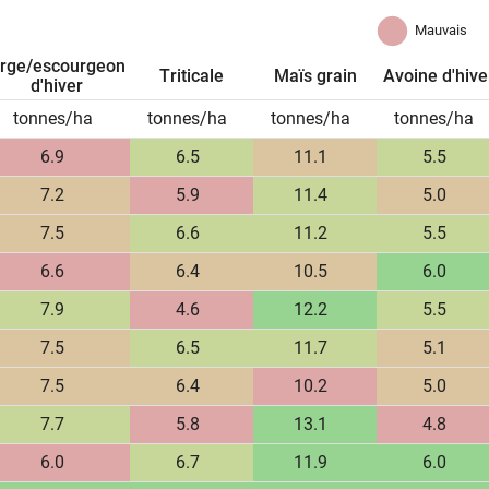
Mauvais
rge/escourgeon
Triticale
Maïs grain
Avoine d'hive
d'hiver
tonnes/ha
tonnes/ha
tonnes/ha
tonnes/ha
6.9
6.5
11.1
5.5
7.2
5.9
11.4
5.0
7.5
6.6
11.2
5.5
6.6
6.4
10.5
6.0
7.9
4.6
12.2
5.5
7.5
6.5
11.7
5.1
7.5
6.4
10.2
5.0
7.7
5.8
13.1
4.8
6.0
6.7
11.9
6.0