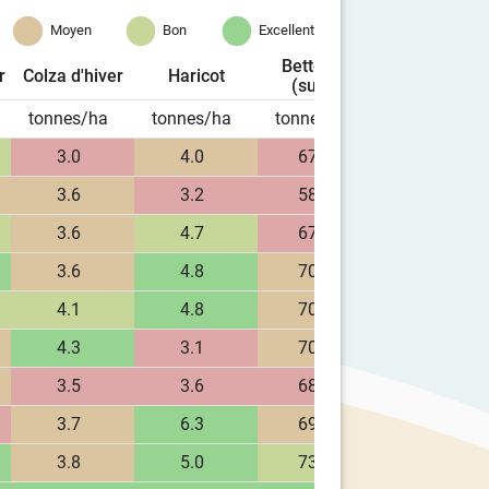
Moyen
Bon
Excellent
Betterave
Pommes d
r
Colza d'hiver
Haricot
(sucre)
terre
tonnes/ha
tonnes/ha
tonnes/ha
tonnes/ha
3.0
4.0
67.7
44.4
3.6
3.2
58.7
41.2
3.6
4.7
67.7
47.1
3.6
4.8
70.7
42.5
4.1
4.8
70.8
48.4
4.3
3.1
70.0
42.8
3.5
3.6
68.3
38.5
3.7
6.3
69.5
46.9
3.8
5.0
73.3
46.1