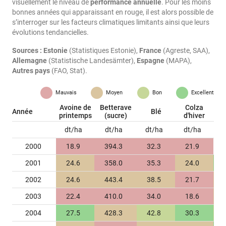
visuellement le niveau de
performance annuelle
. Pour les moins
bonnes années qui apparaissant en rouge, il est alors possible de
s’interroger sur les facteurs climatiques limitants ainsi que leurs
évolutions tendancielles.
Sources :
Estonie
(Statistiques Estonie),
France
(Agreste, SAA),
Allemagne
(Statistische Landesämter),
Espagne
(MAPA),
Autres pays
(FAO, Stat).
Mauvais
Moyen
Bon
Excellent
Avoine de
Betterave
Colza
Année
Blé
H
printemps
(sucre)
d'hiver
dt/ha
dt/ha
dt/ha
dt/ha
d
2000
18.9
394.3
32.3
21.9
2001
24.6
358.0
35.3
24.0
2002
24.6
443.4
38.5
21.7
2003
22.4
410.0
34.0
18.6
2004
27.5
428.3
42.8
30.3