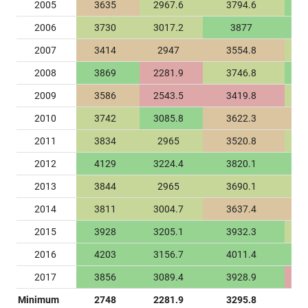
2005
3635
2967.6
3794.6
2
2006
3730
3017.2
3877
2
2007
3414
2947
3554.8
2
2008
3869
2281.9
3746.8
2
2009
3586
2543.5
3419.8
2
2010
3742
3085.8
3622.3
2
2011
3834
2965
3520.8
2
2012
4129
3224.4
3820.1
2
2013
3844
2965
3690.1
2
2014
3811
3004.7
3637.4
2
2015
3928
3205.1
3932.3
2
2016
4203
3156.7
4011.4
2
2017
3856
3089.4
3928.9
2
Minimum
2748
2281.9
3295.8
2