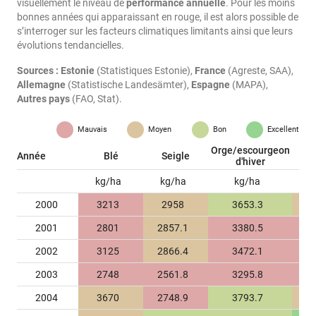
visuellement le niveau de
performance annuelle
. Pour les moins
bonnes années qui apparaissant en rouge, il est alors possible de
s’interroger sur les facteurs climatiques limitants ainsi que leurs
évolutions tendancielles.
Sources :
Estonie
(Statistiques Estonie),
France
(Agreste, SAA),
Allemagne
(Statistische Landesämter),
Espagne
(MAPA),
Autres pays
(FAO, Stat).
Mauvais
Moyen
Bon
Excellent
Orge/escourgeon
A
Année
Blé
Seigle
d'hiver
d
kg/ha
kg/ha
kg/ha
k
2000
3213
2958
3653.3
2
2001
2801
2857.1
3380.5
2
2002
3125
2866.4
3472.1
2
2003
2748
2561.8
3295.8
2
2004
3670
2748.9
3793.7
2