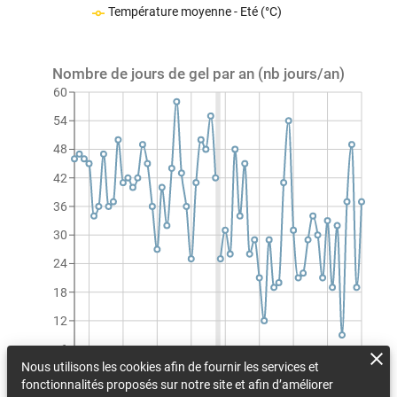
Température moyenne - Eté (°C)
Nombre de jours de gel par an (nb jours/an)
60
54
48
42
36
30
24
18
12
6
Nous utilisons les cookies afin de fournir les services et
0
fonctionnalités proposés sur notre site et afin d’améliorer
1990
1997
2004
2011
2018
2025
2032
2039
2046