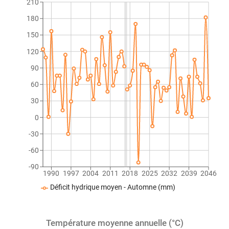
210
180
150
120
90
60
30
0
-30
-60
-90
1990
1997
2004
2011
2018
2025
2032
2039
2046
Déficit hydrique moyen - Automne (mm)
Température moyenne annuelle (°C)