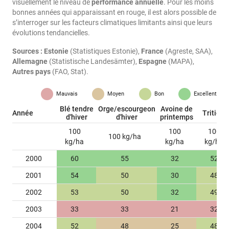
visuellement le niveau de
performance annuelle
. Pour les moins
bonnes années qui apparaissant en rouge, il est alors possible de
s’interroger sur les facteurs climatiques limitants ainsi que leurs
évolutions tendancielles.
Sources :
Estonie
(Statistiques Estonie),
France
(Agreste, SAA),
Allemagne
(Statistische Landesämter),
Espagne
(MAPA),
Autres pays
(FAO, Stat).
Mauvais
Moyen
Bon
Excellent
Blé tendre
Orge/escourgeon
Avoine de
Année
Tritical
d'hiver
d'hiver
printemps
100
100
100
100 kg/ha
kg/ha
kg/ha
kg/ha
2000
60
55
32
52
2001
54
50
30
48
2002
53
50
32
49
2003
33
33
21
32
2004
52
48
25
48