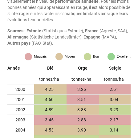
visuellement le niveau de
performance annuelle
. Pour les moins
bonnes années qui apparaissant en rouge, il est alors possible de
s’interroger sur les facteurs climatiques limitants ainsi que leurs
évolutions tendancielles.
Sources :
Estonie
(Statistiques Estonie),
France
(Agreste, SAA),
Allemagne
(Statistische Landesämter),
Espagne
(MAPA),
Autres pays
(FAO, Stat).
Mauvais
Moyen
Bon
Excellent
Année
Blé
Orge
Seigle
tonnes/ha
tonnes/ha
tonnes/ha
2000
4.25
3.26
2.61
2001
4.60
3.51
3.04
2002
4.89
3.88
3.29
2003
3.45
2.88
2.17
2004
4.53
3.90
3.14