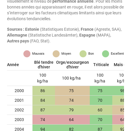
visuellement le niveau de
performance annuelle
. Pour les moins
bonnes années qui apparaissant en rouge, il est alors possible de
s’interroger sur les facteurs climatiques limitants ainsi que leurs
évolutions tendancielles.
Sources :
Estonie
(Statistiques Estonie),
France
(Agreste, SAA),
Allemagne
(Statistische Landesämter),
Espagne
(MAPA),
Autres pays
(FAO, Stat).
Mauvais
Moyen
Bon
Excellent
Blé tendre
Orge/escourgeon
Année
Triticale
Maïs gra
d'hiver
d'hiver
100
100
100
100 kg/ha
kg/ha
kg/ha
kg/ha
2000
86
75
75
98
2001
84
74
70
88
2002
87
79
60
85
2003
74
64
70
64
2004
94
82
87
92