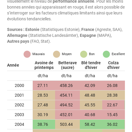
visuellement le niveau de
performance annuelle
. Pour les moins
bonnes années qui apparaissant en rouge, il est alors possible de
s’interroger sur les facteurs climatiques limitants ainsi que leurs
évolutions tendancielles.
Sources :
Estonie
(Statistiques Estonie),
France
(Agreste, SAA),
Allemagne
(Statistische Landesämter),
Espagne
(MAPA),
Autres pays
(FAO, Stat).
Mauvais
Moyen
Bon
Excellent
Avoine de
Betterave
Blé tendre
Colza
Année
Maï
printemps
(sucre)
d'hiver
d'hiver
dt/ha
dt/ha
dt/ha
dt/ha
d
2000
27.11
458.26
42.09
26.08
6
2001
28.53
454.11
48.48
28.38
6
2002
27.48
494.52
45.55
22.67
8
2003
30.19
452.01
40.68
15.45
5
2004
38.76
503.44
58.42
36.02
6