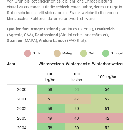
von Grün bis Rot erleichtert es, die jährliche Ertragsleistung
visuell zu erkennen. Für die schlechtesten Jahre, deren Erträge in
Rot erscheinen, stellt sich dann die Frage, welche limitierenden
klimatischen Faktoren dafür verantwortlich waren.
Quellen für Erträge:
Estland
(Statistics Estonia),
Frankreich
(Agreste, SAA),
Deutschland
(Statistische Landesämter),
Spanien
(MAPA),
Andere Länder
(FAO Stat).
Schlecht
Mäßig
Gut
Sehr gut
Jahr
Winterweizen
Wintergerste
Winterhartweizen
K
100
100
100 kg/ha
kg/ha
kg/ha
2000
58
54
54
2001
51
47
52
2002
58
50
51
2003
49
43
42
2004
58
50
52