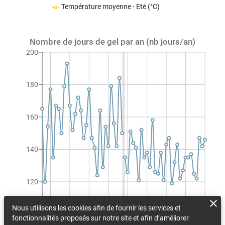
Température moyenne - Eté (°C)
Nombre de jours de gel par an (nb jours/an)
200
180
160
140
120
Nous utilisons les cookies afin de fournir les services et
100
fonctionnalités proposés sur notre site et afin d’améliorer
1990
1997
2004
2011
2018
2025
2032
2039
2046