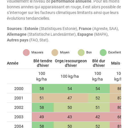
visuellement le niveau de
performance annuelle
. Pour les moins
bonnes années qui apparaissant en rouge, il est alors possible de
s’interroger sur les facteurs climatiques limitants ainsi que leurs
évolutions tendancielles.
Sources :
Estonie
(Statistiques Estonie),
France
(Agreste, SAA),
Allemagne
(Statistische Landesämter),
Espagne
(MAPA),
Autres pays
(FAO, Stat).
Mauvais
Moyen
Bon
Excellent
Blé tendre
Orge/escourgeon
Blé dur
Année
Maïs gra
d'hiver
d'hiver
d'hiver
100
100
100
100 kg/ha
kg/ha
kg/ha
kg/ha
2000
58
54
54
86
2001
51
47
52
87
2002
58
50
51
80
2003
49
43
42
68
2004
58
50
52
81