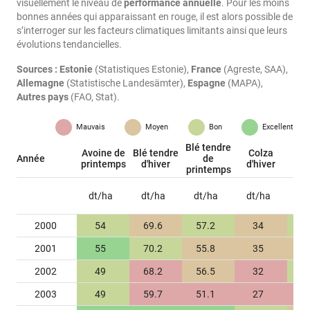
visuellement le niveau de
performance annuelle
. Pour les moins
bonnes années qui apparaissant en rouge, il est alors possible de
s’interroger sur les facteurs climatiques limitants ainsi que leurs
évolutions tendancielles.
Sources :
Estonie
(Statistiques Estonie),
France
(Agreste, SAA),
Allemagne
(Statistische Landesämter),
Espagne
(MAPA),
Autres pays
(FAO, Stat).
Mauvais
Moyen
Bon
Excellent
Blé tendre
Avoine de
Blé tendre
Colza
Année
de
printemps
d'hiver
d'hiver
en
printemps
dt/ha
dt/ha
dt/ha
dt/ha
d
2000
54
69.6
57.2
34
2001
55
70.2
55.8
35
2002
49
68.2
56.5
32
2003
49
59.7
51.1
27