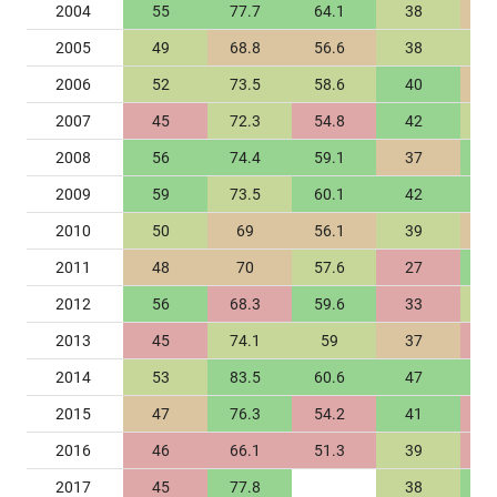
2004
55
77.7
64.1
38
2005
49
68.8
56.6
38
2006
52
73.5
58.6
40
2007
45
72.3
54.8
42
2008
56
74.4
59.1
37
2009
59
73.5
60.1
42
2010
50
69
56.1
39
2011
48
70
57.6
27
2012
56
68.3
59.6
33
2013
45
74.1
59
37
2014
53
83.5
60.6
47
2015
47
76.3
54.2
41
2016
46
66.1
51.3
39
2017
45
77.8
38